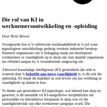
Die rol van KI in
werknemersontwikkeling en -opleiding
Deur René Brown
Voortgesette leer is ŉ onbetwiste noodsaaklikheid in ŉ tyd waar
tegnologiese ontwikkelings gedurig verskeie industrieë herskep.
Wanneer organisasies nie ŉ belegging maak om deurlopend
werknemers se vaardighede op te skerp nie, kan daardie organisasie
nie effektief aanpas by ŉ veranderende omgewing nie.
Alhoewel kunsmatige intelligensie (KI) grotendeels die rede is
waarom daar ŉ
behoefte aan nuwe vaardighede
is, is dit ook die
oplossing. KI maak dit makliker as ooit tevore om jou werkmag se
vaardighede op datum te hou.
Te danke aan generatiewe KI-tegnologie, wat inhoud kan skep en
genereer, is dit moontlik vir KI-aangedrewe leerplatforms om
persoonlike en interaktiewe leerplanne te skep wat vir die
vaardigheidsvlak van elke werknemer aangepas word. Die