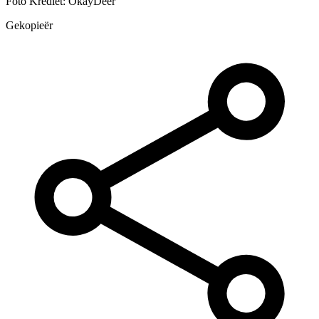
Foto Krediet: OkayDeer
Gekopieër