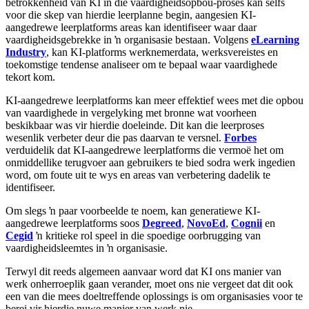
betrokkenheid van KI in die vaardigheidsopbou-proses kan selfs
voor die skep van hierdie leerplanne begin, aangesien KI-
aangedrewe leerplatforms areas kan identifiseer waar daar
vaardigheidsgebrekke in ŉ organisasie bestaan. Volgens
eLearning
Industry
, kan KI-platforms werknemerdata, werksvereistes en
toekomstige tendense analiseer om te bepaal waar vaardighede
tekort kom.
KI-aangedrewe leerplatforms kan meer effektief wees met die opbou
van vaardighede in vergelyking met bronne wat voorheen
beskikbaar was vir hierdie doeleinde. Dit kan die leerproses
wesenlik verbeter deur die pas daarvan te versnel.
Forbes
verduidelik dat KI-aangedrewe leerplatforms die vermoë het om
onmiddellike terugvoer aan gebruikers te bied sodra werk ingedien
word, om foute uit te wys en areas van verbetering dadelik te
identifiseer.
Om slegs ŉ paar voorbeelde te noem, kan generatiewe KI-
aangedrewe leerplatforms soos
Degreed
,
NovoEd
,
Cognii
en
Cegid
ŉ kritieke rol speel in die spoedige oorbrugging van
vaardigheidsleemtes in ŉ organisasie.
Terwyl dit reeds algemeen aanvaar word dat KI ons manier van
werk onherroeplik gaan verander, moet ons nie vergeet dat dit ook
een van die mees doeltreffende oplossings is om organisasies voor te
berei vir hierdie nuwe manier van werk nie.